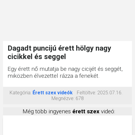
Dagadt puncijú érett hölgy nagy
cicikkel és seggel
Egy érett nő mutatja be nagy cicijét és seggét,
miközben élvezettel rázza a fenekét.
Kategória:
Érett szex videók
Feltöltve:
2025.07.16.
Megnézve:
678
Még több ingyenes
érett szex
videó: