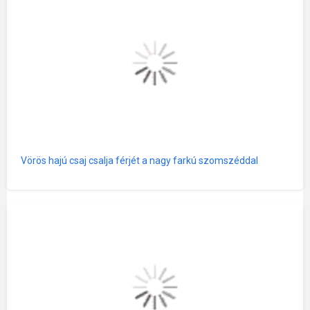
Vörös hajú csaj csalja férjét a nagy farkú szomszéddal