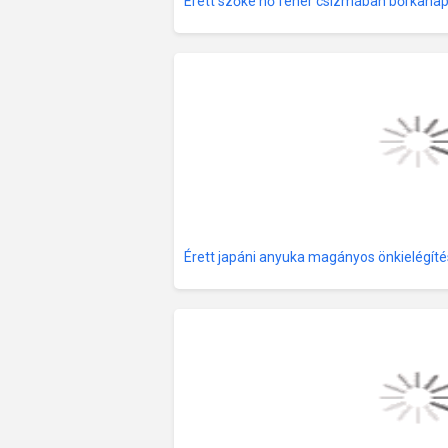
Érett szőke nő fehér csizmában bőrkana
Érett japáni anyuka magányos önkielégít