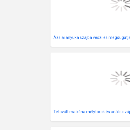
Ázsiai anyuka szájba veszi és megdugat
Tetovált matróna mélytorok és anális szá