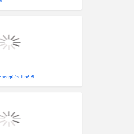
l
 seggű érett nőtől