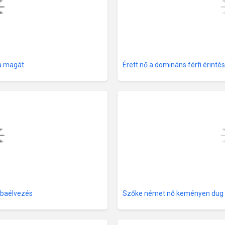
ja magát
Érett nő a domináns férfi érinté
jbaélvezés
Szőke német nő keményen dug 