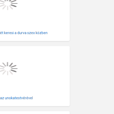
sét keresi a durva szex közben
az unokatestvérével