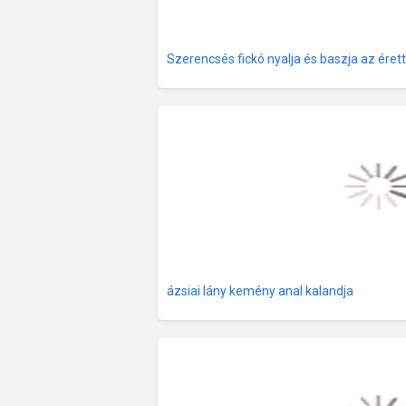
Szerencsés fickó nyalja és baszja az érett
ázsiai lány kemény anal kalandja