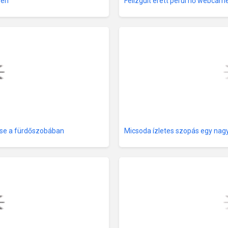
pén
Felizgult érett perui nő webcame
ése a fürdőszobában
Micsoda ízletes szopás egy nagy