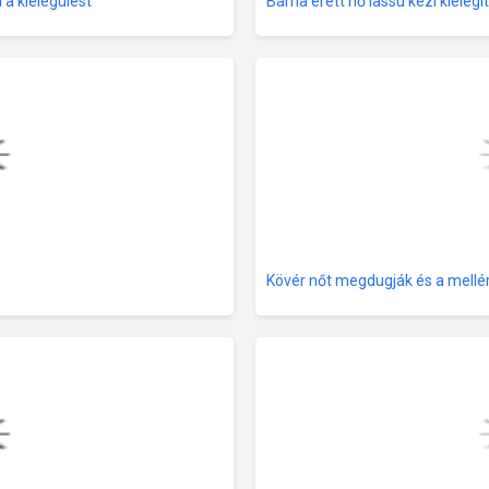
 a kielégülést
Barna érett nő lassú kézi kielégí
Kövér nőt megdugják és a mellé