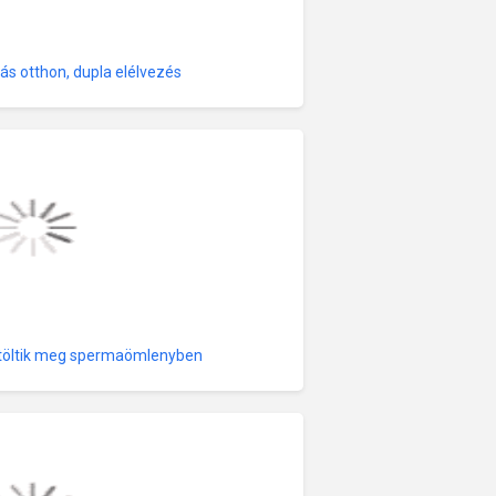
lás otthon, dupla elélvezés
t töltik meg spermaömlenyben