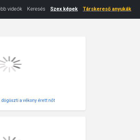
ebb videók
Keresés
Szex képek
Társkereső anyukák
 dögöszti a vékony érett nőt