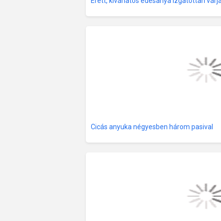
Érett, kívánatos édesanya izgatottan várja
Cicás anyuka négyesben három pasival