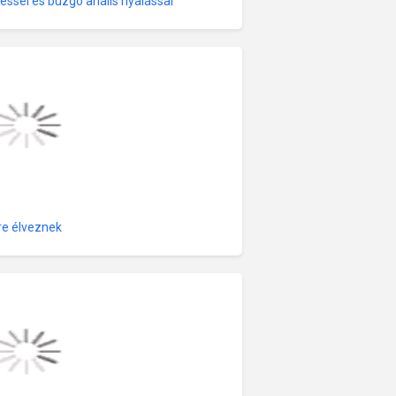
téssel és buzgó anális nyalással
re élveznek