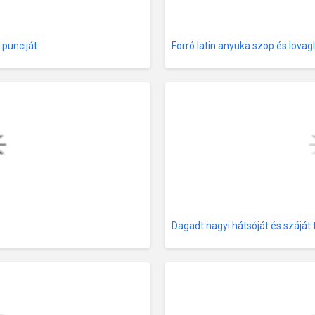
 punciját
Forró latin anyuka szop és lovag
Dagadt nagyi hátsóját és szájá