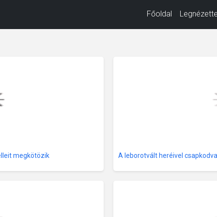
Főoldal
Legnézett
elleit megkötözik
A leborotvált heréivel csapkodva