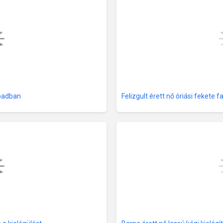
abadban
Felizgult érett nő óriási fekete 